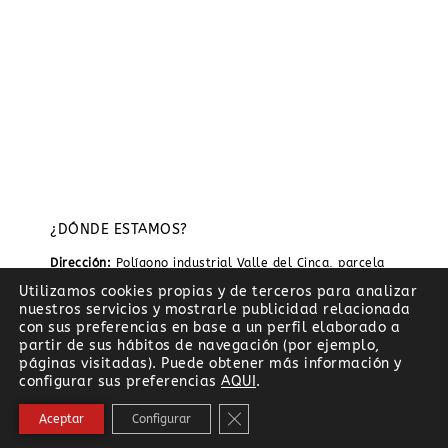
¿DÓNDE ESTAMOS?
Dirección:
Polígono industrial Valle del Cinca, parcela
48 bis, nave B1, 22300 Barbastro, Huesca
Utilizamos cookies propias y de terceros para analizar
nuestros servicios y mostrarle publicidad relacionada
Teléfono:
974 269 028 · 619241053
con sus preferencias en base a un perfil elaborado a
partir de sus hábitos de navegación (por ejemplo,
Email:
info@elasun.com
páginas visitadas). Puede obtener más información y
configurar sus preferencias
AQUI
.
Horario:
Lunes a Viernes 9:00 a 14:00 Sábado y
domingo cerrado
Cerrar el banner de cookies RG
Aceptar
Configurar