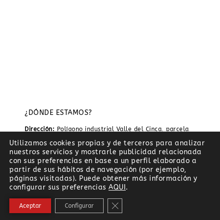
¿DÓNDE ESTAMOS?
Dirección:
Polígono industrial Valle del Cinca, parcela
48 bis, nave B1, 22300 Barbastro, Huesca
Utilizamos cookies propias y de terceros para analizar
nuestros servicios y mostrarle publicidad relacionada
Teléfono:
974 269 028 · 619241053
con sus preferencias en base a un perfil elaborado a
partir de sus hábitos de navegación (por ejemplo,
Email:
info@elasun.com
páginas visitadas). Puede obtener más información y
configurar sus preferencias
AQUI
.
Horario:
Lunes a Viernes 9:00 a 14:00 Sábado y
domingo cerrado
Cerrar el banner de cookies RG
Aceptar
Configurar