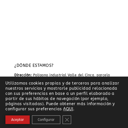
¿DÓNDE ESTAMOS?
Dirección:
Polígono industrial Valle del Cinca, parcela
48 bis, nave B1, 22300 Barbastro, Huesca
Utilizamos cookies propias y de terceros para analizar
nuestros servicios y mostrarle publicidad relacionada
Teléfono:
974 269 028 · 619241053
con sus preferencias en base a un perfil elaborado a
partir de sus hábitos de navegación (por ejemplo,
Email:
info@elasun.com
páginas visitadas). Puede obtener más información y
configurar sus preferencias
AQUI
.
Horario:
Lunes a Viernes 9:00 a 14:00 Sábado y
domingo cerrado
Cerrar el banner de cookies RG
Aceptar
Configurar