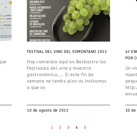
FESTIVAL DEL VINO DEL SOMONTANO 2015
4º EN
POR C
que
Hoy comienza aquí en Barbastro los
Festivales del vino y muestra
Un ví
gastronómica….. Si este fin de
nues
semana no tenéis plan os invitamos
pequ
a que os
http
encu
10 de agosto de 2015
10 de
1
2
3
4
5