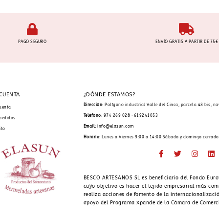
PAGO SEGURO
ENVÍO GRATIS A PARTIR DE 75€
 CUENTA
¿DÓNDE ESTAMOS?
Dirección:
Polígono industrial Valle del Cinca, parcela 48 bis, n
uenta
Teléfono:
974 269 028 · 619241053
pedidos
Email:
info@elasun.com
ito
Horario:
Lunes a Viernes 9:00 a 14:00 Sábado y domingo cerrado
BESCO ARTESANOS SL es beneficiario del Fondo Euro
cuyo objetivo es hacer el tejido empresarial más com
realiza acciones de fomento de la internacionalizació
apoyo del Programa Xpande de la Cámara de Comerc