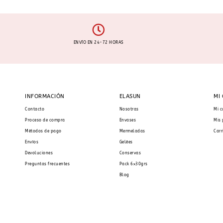
ENVÍO EN 24-72 HORAS
INFORMACIÓN
ELASUN
MI
Contacto
Nosotras
Mi c
Proceso de compra
Envases
Mis 
Métodos de pago
Mermeladas
Carr
Envíos
Gelées
Devoluciones
Conservas
Preguntas frecuentes
Pack 6x30grs
Blog