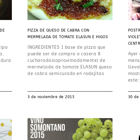
 DE
PIZZA DE QUESO DE CABRA CON
POSTR
MERMELADA DE TOMATE ELASUN E HIGOS
VIOLE
CENTR
tipo
INGREDIENTES 1 base de pizza que
a.
puede ser de compra o casera 8
Ayer 
adura
cucharadas(aproximadamente) de
mensa
mermelada de tomate ELASUN queso
lleva
de cabra semicurado en rodajitas
most
este:
3 de noviembre de 2015
30 de