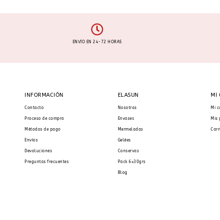
ENVÍO EN 24-72 HORAS
INFORMACIÓN
ELASUN
MI
Contacto
Nosotras
Mi c
Proceso de compra
Envases
Mis 
Métodos de pago
Mermeladas
Carr
Envíos
Gelées
Devoluciones
Conservas
Preguntas frecuentes
Pack 6x30grs
Blog