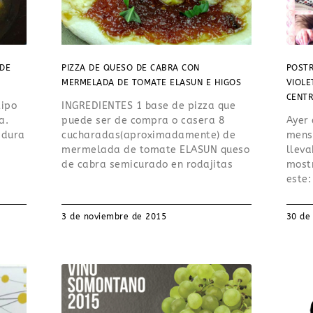
 DE
PIZZA DE QUESO DE CABRA CON
POSTR
MERMELADA DE TOMATE ELASUN E HIGOS
VIOLE
CENTR
tipo
INGREDIENTES 1 base de pizza que
a.
puede ser de compra o casera 8
Ayer 
adura
cucharadas(aproximadamente) de
mensa
mermelada de tomate ELASUN queso
lleva
de cabra semicurado en rodajitas
most
este:
3 de noviembre de 2015
30 de