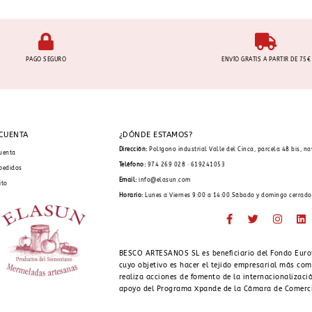
PAGO SEGURO
ENVÍO GRATIS A PARTIR DE 75€
 CUENTA
¿DÓNDE ESTAMOS?
Dirección:
Polígono industrial Valle del Cinca, parcela 48 bis, n
uenta
Teléfono:
974 269 028 · 619241053
pedidos
Email:
info@elasun.com
ito
Horario:
Lunes a Viernes 9:00 a 14:00 Sábado y domingo cerrado
BESCO ARTESANOS SL es beneficiario del Fondo Euro
cuyo objetivo es hacer el tejido empresarial más com
realiza acciones de fomento de la internacionalizació
apoyo del Programa Xpande de la Cámara de Comerc