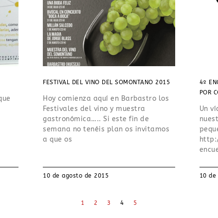
FESTIVAL DEL VINO DEL SOMONTANO 2015
4º EN
POR C
que
Hoy comienza aquí en Barbastro los
Festivales del vino y muestra
Un ví
gastronómica….. Si este fin de
nues
semana no tenéis plan os invitamos
pequ
a que os
http
encu
10 de agosto de 2015
10 de
1
2
3
4
5