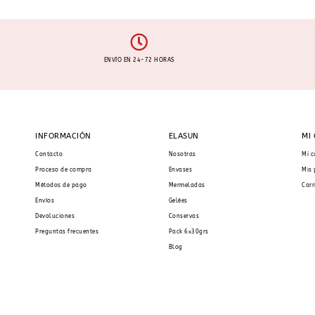
ENVÍO EN 24-72 HORAS
INFORMACIÓN
ELASUN
MI
Contacto
Nosotras
Mi c
Proceso de compra
Envases
Mis 
Métodos de pago
Mermeladas
Carr
Envíos
Gelées
Devoluciones
Conservas
Preguntas frecuentes
Pack 6x30grs
Blog