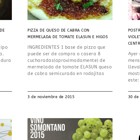
 DE
PIZZA DE QUESO DE CABRA CON
POSTR
MERMELADA DE TOMATE ELASUN E HIGOS
VIOLE
CENTR
tipo
INGREDIENTES 1 base de pizza que
a.
puede ser de compra o casera 8
Ayer 
adura
cucharadas(aproximadamente) de
mensa
mermelada de tomate ELASUN queso
lleva
de cabra semicurado en rodajitas
most
este:
3 de noviembre de 2015
30 de