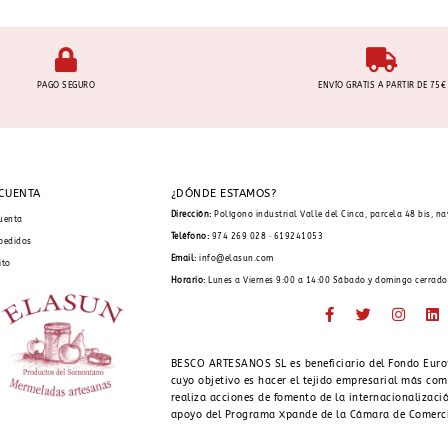
PAGO SEGURO
ENVÍO GRATIS A PARTIR DE 75€
 CUENTA
¿DÓNDE ESTAMOS?
Dirección:
Polígono industrial Valle del Cinca, parcela 48 bis, n
uenta
Teléfono:
974 269 028 · 619241053
pedidos
Email:
info@elasun.com
ito
Horario:
Lunes a Viernes 9:00 a 14:00 Sábado y domingo cerrado
BESCO ARTESANOS SL es beneficiario del Fondo Euro
cuyo objetivo es hacer el tejido empresarial más com
realiza acciones de fomento de la internacionalizació
apoyo del Programa Xpande de la Cámara de Comerc