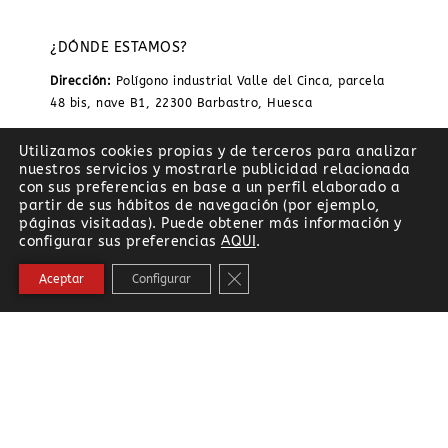
¿DÓNDE ESTAMOS?
Dirección:
Polígono industrial Valle del Cinca, parcela
48 bis, nave B1, 22300 Barbastro, Huesca
Teléfono:
974 269 028 · 619241053
Utilizamos cookies propias y de terceros para analizar
Email:
info@elasun.com
nuestros servicios y mostrarle publicidad relacionada
con sus preferencias en base a un perfil elaborado a
Horario:
Lunes a Viernes 9:00 a 14:00 Sábado y
partir de sus hábitos de navegación (por ejemplo,
domingo cerrado
páginas visitadas). Puede obtener más información y
configurar sus preferencias
AQUI
.
Cerrar el banner de cookies RG
Aceptar
Configurar
BESCO ARTESANOS SL es beneficiario del Fondo Europeo de
Desarrollo Regional cuyo objetivo es hacer el tejido empresarial
más competitivo y gracias al que realiza acciones de fomento de
la internacionalización. Para ello cuenta con el apoyo del
Programa Xpande de la Cámara de Comercio de Huesca.