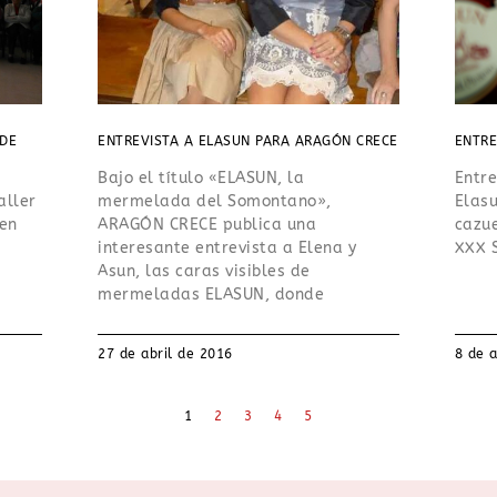
 DE
ENTREVISTA A ELASUN PARA ARAGÓN CRECE
ENTRE
Bajo el título «ELASUN, la
Entre
aller
mermelada del Somontano»,
Elasu
en
ARAGÓN CRECE publica una
cazue
interesante entrevista a Elena y
XXX 
Asun, las caras visibles de
mermeladas ELASUN, donde
27 de abril de 2016
8 de a
1
2
3
4
5