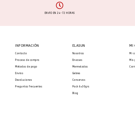
ENVÍO EN 24-72 HORAS
INFORMACIÓN
ELASUN
MI
Contacto
Nosotras
Mi c
Proceso de compra
Envases
Mis 
Métodos de pago
Mermeladas
Carr
Envíos
Gelées
Devoluciones
Conservas
Preguntas frecuentes
Pack 6x30grs
Blog