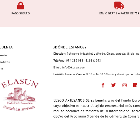
PAGO SEGURO
ENVÍO GRATIS A PARTIR DE 75€
 CUENTA
¿DÓNDE ESTAMOS?
Dirección:
Polígono industrial Valle del Cinca, parcela 48 bis, n
uenta
Teléfono:
974 269 028 · 619241053
pedidos
Email:
info@elasun.com
ito
Horario:
Lunes a Viernes 9:00 a 14:00 Sábado y domingo cerrado
BESCO ARTESANOS SL es beneficiario del Fondo Euro
cuyo objetivo es hacer el tejido empresarial más com
realiza acciones de fomento de la internacionalizació
apoyo del Programa Xpande de la Cámara de Comerc