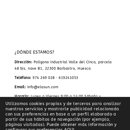
¿DÓNDE ESTAMOS?
Dirección:
Polígono industrial Valle del Cinca, parcela
48 bis, nave B1, 22300 Barbastro, Huesca
Teléfono:
974 269 028 · 619241053
Email:
info@elasun.com
Horario:
Lunes a Viernes 9:00 a 14:00 Sábado y
domingo cerrado
Utilizamos cookies propias y de terceros para analizar
nuestros servicios y mostrarle publicidad relacionada
con sus preferencias en base a un perfil elaborado a
partir de sus hábitos de navegación (por ejemplo,
páginas visitadas). Puede obtener más información y
configurar sus preferencias
AQUI
.
BESCO ARTESANOS SL es beneficiario del Fondo Europeo de